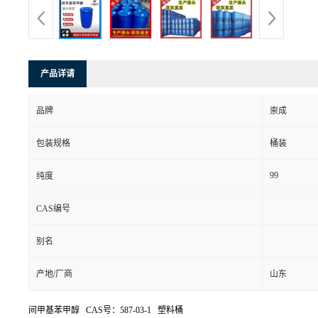
产品详请
品牌
崇成
包装规格
桶装
99
纯度
CAS编号
别名
产地/厂商
山东
间甲基苯甲醇 CAS号：587-03-1 塑料桶