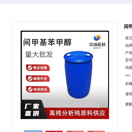
间甲
英
品
产
型
纯
cas
价
发
更