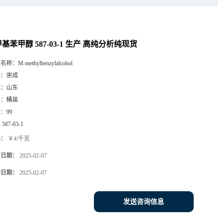
基苯甲醇 587-03-1 生产 高纯分析纯现货
文名称：
M-methylbenzylalcohol
牌：
崇成
地：
山东
号：
桶装
度：
99
：
587-03-1
格：
￥4/千克
布日期：
2025-02-07
新日期：
2025-02-07
发送咨询信息