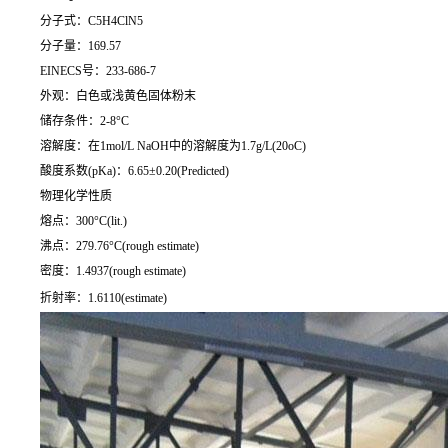
分子式：C5H4ClN5
分子量：169.57
EINECS号：233-686-7
外观：白色或浅黄色固体粉末
储存条件：2-8°C
溶解度：在1mol/L NaOH中的溶解度为1.7g/L(20oC)
酸度系数(pKa)：6.65±0.20(Predicted)
物理化学性质
熔点：300°C(lit.)
沸点：279.76°C(rough estimate)
密度：1.4937(rough estimate)
折射率：1.6110(estimate)