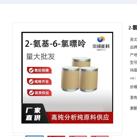
2-
英
品
产
型
纯
cas
价
发
更