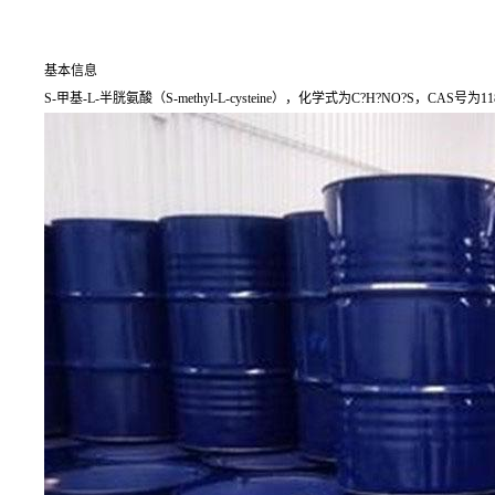
基本信息
S-甲基-L-半胱氨酸（S-methyl-L-cysteine），化学式为C?H?NO?S，CAS号