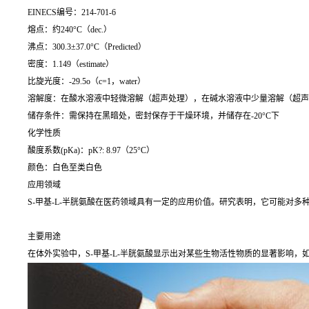
EINECS编号：214-701-6
熔点：约240°C（dec.）
沸点：300.3±37.0°C（Predicted）
密度：1.149（estimate）
比旋光度：-29.5o（c=1，water）
溶解度：在酸水溶液中轻微溶解（超声处理），在碱水溶液中少量溶解（超声
储存条件：需保持在黑暗处，密封保存于干燥环境，并储存在-20°C下
化学性质
酸度系数(pKa)：pK?: 8.97（25°C）
颜色：白色至类白色
应用领域
S-甲基-L-半胱氨酸在医药领域具有一定的应用价值。研究表明，它可能对
主要用途
在体外实验中，S-甲基-L-半胱氨酸显示出对某些生物活性物质的显著影响，