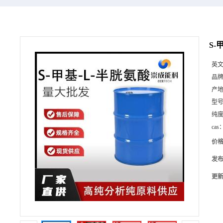
S-
英
品
产
型
纯
cas
价
发
更