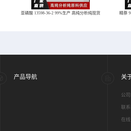
亚磷酸 13598-36-2 99%生产 高纯分析纯现货
精萘 
产品导航
关
公司
联系
在线