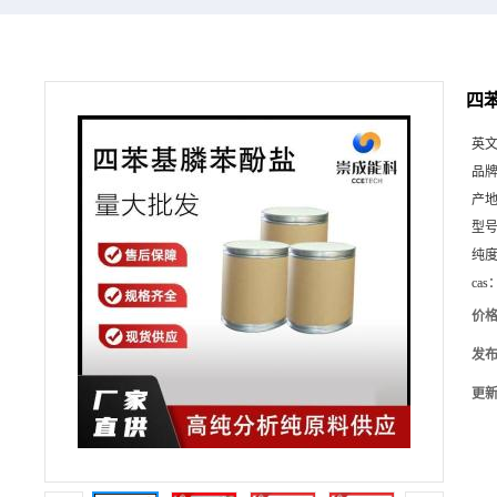
四苯
英
品
产
型
纯
cas
价
发
更