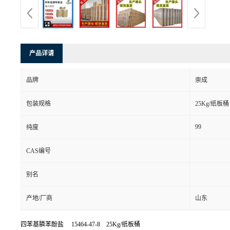
产品详请
品牌
崇成
包装规格
25Kg/纸板桶
99
纯度
CAS编号
别名
产地/厂商
山东
四苯基膦苯酚盐 15464-47-8 25Kg/纸板桶