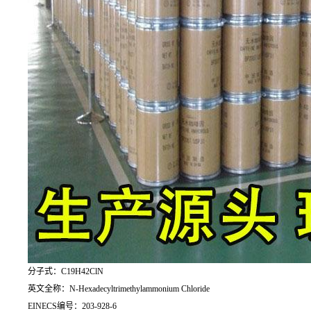
分子式：C19H42ClN
英文全称：N-Hexadecyltrimethylammonium Chloride
EINECS编号：203-928-6