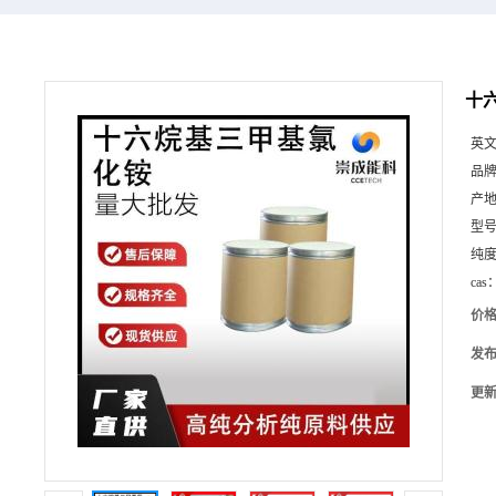
十六
英
品
产
型
纯
cas
价
发
更