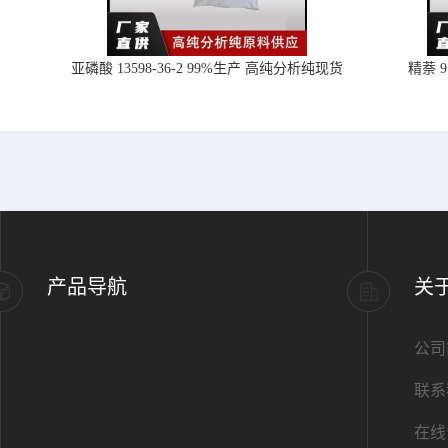
亚磷酸 13598-36-2 99%生产 高纯分析纯现货
精萘 
产品导航
关
公司
联系
在线