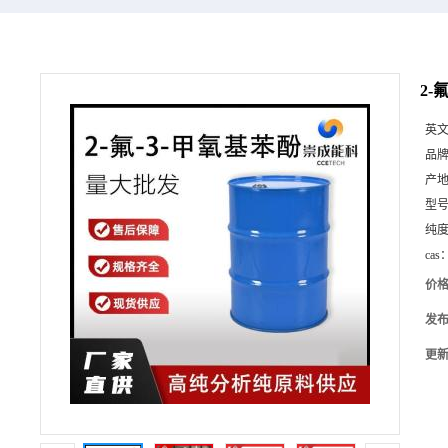
2-
英
品
产
型
纯
cas
价
发
更