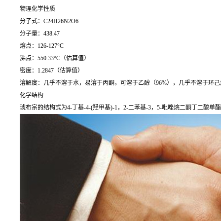
物理化学性质
分子式：C24H26N2O6
分子量：438.47
熔点：126-127°C
沸点：550.33°C（估算值）
密度：1.2847（估算值）
溶解度：几乎不溶于水，易溶于丙酮，可溶于乙醇（96%），几乎不溶于环己
化学结构
琥布宗的结构式为4-丁基-4-(羟甲基)-1，2-二苯基-3，5-吡唑烷二酮丁二