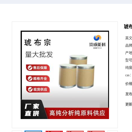
琥布
英
品
产
型
纯
cas
价
发
更