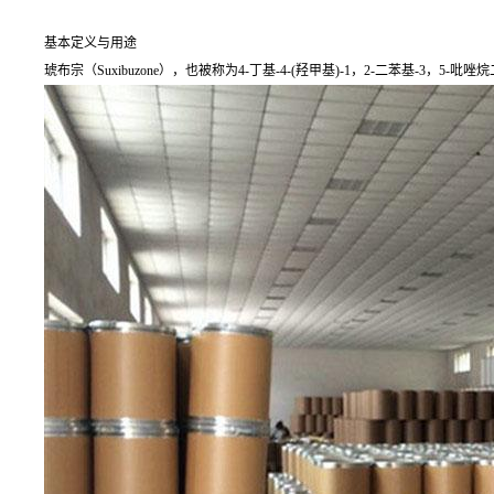
基本定义与用途
琥布宗（Suxibuzone），也被称为4-丁基-4-(羟甲基)-1，2-二苯基-3，