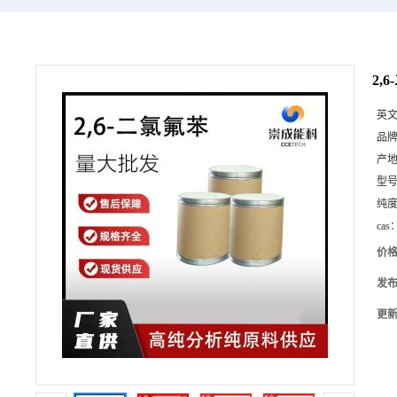
2,
英
品
产
型
纯
cas
价
发
更