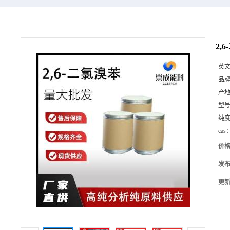
2,
英
品
产
型
纯
cas
价
发
更