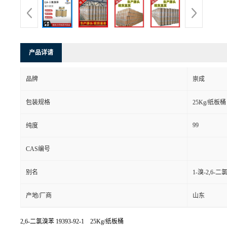
产品详请
品牌
崇成
包装规格
25Kg/纸板桶
99
纯度
CAS编号
别名
1-溴-2,6-
产地/厂商
山东
2,6-二氯溴苯
19393-92-1 25Kg/纸板桶