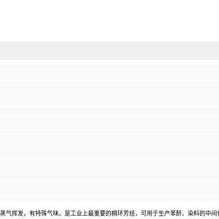
蒸气挥发，有特殊气味。是工业上最重要的稠环芳烃，可用于生产苯酐、染料的中间