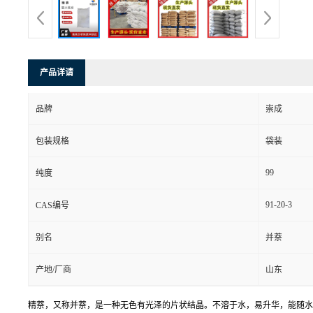
产品详请
品牌
崇成
包装规格
袋装
99
纯度
91-20-3
CAS编号
别名
并萘
产地/厂商
山东
精萘，又称并萘，是一种无色有光泽的片状结晶。不溶于水，易升华，能随水