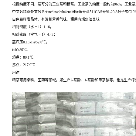
根据纯度不同，萘可分为工业萘和精萘。工业萘的纯度一般约为96%。工业
中文名精萘外文名 Refined naphthalene国标编号41511CAS号91-20-3分子式C10
白色易挥发晶体，有温和芳香气味，粗萘有煤焦油臭味
相对密度（水 = 1）1.16，
相对密度（空气 = 1）4.42；
蒸汽压0.13kPa/52.6℃，
闪点80℃。
熔点：80.1℃，
沸点：217.9℃
用途
精萘可用染料，医药等领域，如生产2-萘酚、1-萘酚和甲萘胺等，也是生产