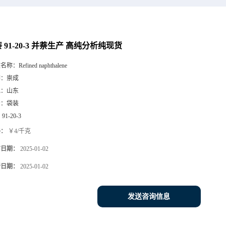
 91-20-3 并萘生产 高纯分析纯现货
文名称：
Refined naphthalene
牌：
崇成
地：
山东
号：
袋装
：
91-20-3
格：
￥4/千克
布日期：
2025-01-02
新日期：
2025-01-02
发送咨询信息