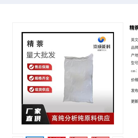
精萘
英
品
产
型
cas
价
发
更