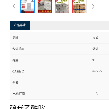
产品详请
品牌
崇成
包装规格
袋装
99
纯度
62-55-5
CAS编号
别名
产地/厂商
山东
硫代乙酰胺