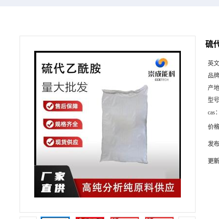
硫代
英
品
产
型
cas
价
发
更