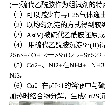
(一)硫代乙酰胺作为组试剂的特
（1）可以减少有毒H2S气体
（2）以均匀沉淀的方式得到较
（3）As(V)被硫代乙酰胺还原成A
（4） 用硫代乙酰胺沉淀Sn(II
2SnS+4OH-<==>SnO2-2+SnS22
（5）Co2+、Ni2+在NH4+-
NiS。
（6）Cu2+在pH<1的溶液中
加热时络合物分解，生成Cu2S