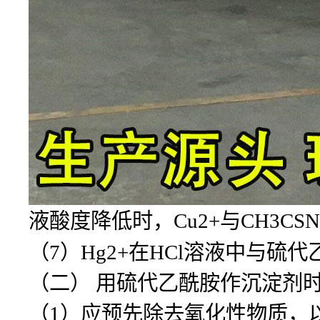
液酸度降低时，Cu2+与CH3CSN
（7）Hg2+在HCl溶液中与
（二） 用硫代乙酰胺作沉淀剂
（1）应预先除去氧化性物质，