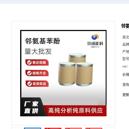
邻氨
英
品
产
型
cas
价
发
更