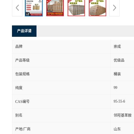
产品详请
品牌
崇成
产品等级
优级品
包装规格
桶装
99
纯度
95-55-6
CAS编号
别名
邻羟基苯胺
产地/厂商
山东