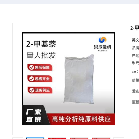
2-
英
品
产
型
cas
价
发
更