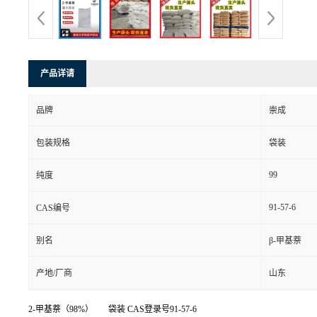
产品详请
品牌
崇成
包装规格
袋装
99
纯度
91-57-6
CAS编号
别名
β-甲基萘
产地/厂商
山东
2-甲基萘（98%） 袋装 CAS登录号91-57-6