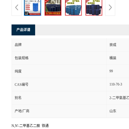
产品详请
品牌
崇成
包装规格
桶装
99
纯度
110-70-3
CAS编号
别名
2-二甲氨基
产地/厂商
山东
N,N'-二甲基乙二胺 铁通