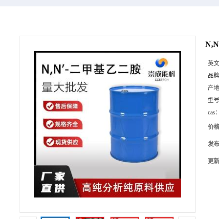
N,
英
品
产
型
cas
价
发
更