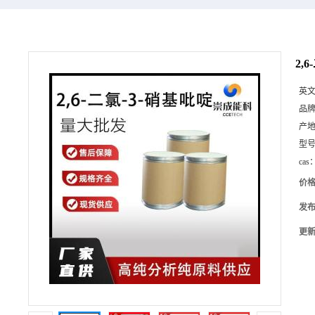
2,
英
品
产
型
cas
价
发
更