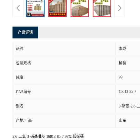
产品详请
品牌
崇成
包装规格
桶装
99
纯度
16013-85-7
CAS编号
别名
3-硝基-2,6
产地/厂商
山东
2,6-二氯-3-硝基吡啶
16013-85-7
98% 纸板桶