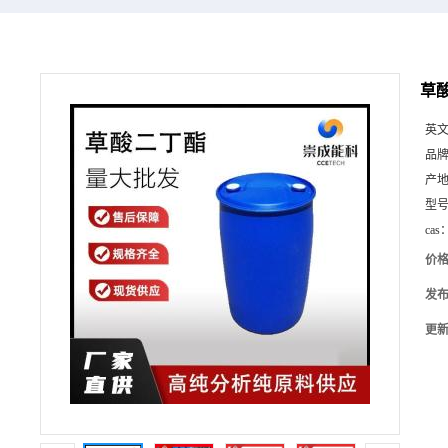
草酸
英
品
产
型
cas
价
发
更