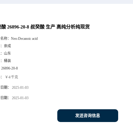
酸 26896-20-8 叔癸酸 生产 高纯分析纯现货
文名称：
Neo-Decanoic acid
牌：
崇成
地：
山东
号：
桶装
：
26896-20-8
格：
￥4/千克
布日期：
2025-01-03
新日期：
2025-01-03
发送咨询信息