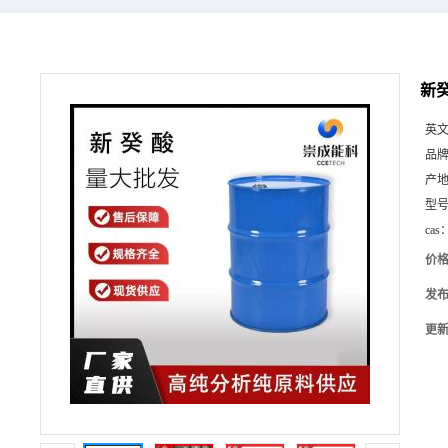
新癸
英
品
产
型
cas
价
发
更