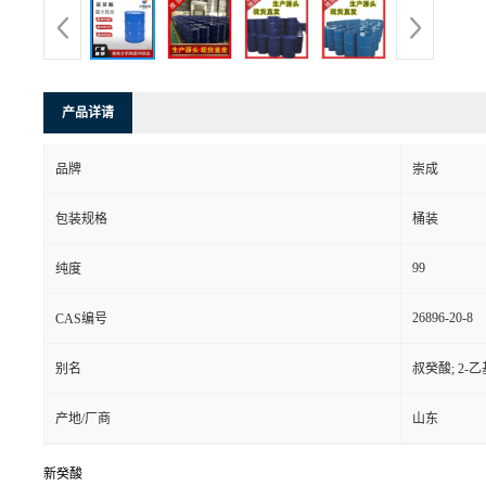
产品详请
品牌
崇成
包装规格
桶装
99
纯度
26896-20-8
CAS编号
别名
叔癸酸; 2-乙
产地/厂商
山东
新癸酸