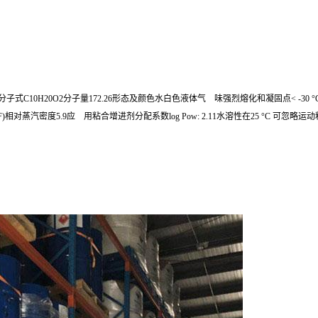
C10H20O2分子量172.26形态及颜色水白色液体气 味强烈熔化和凝固点< -30 °C (< -22 °F)沸 
 °C (68 °F)相对蒸汽密度5.9应 用粘合增进剂分配系数log Pow: 2.11水溶性在25 °C 可忽略运动粘度4