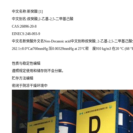
中文名称:新癸酸 [1]
中文别名:叔癸酸;2-乙基-2,5-二甲基己酸
CAS:26896-20-8
EINECS:248-093-9
中文名新癸酸外文名Neo-Decanoic acid中文别称叔癸酸; 2-乙基-2,5-二甲基己酸分子式
262.1±8.0°Cat760mmHg 压0.00329mmHg at 25°C密 度910 kg/m3 在20
性质与稳定性编辑
遵照规定使用和储存则不会分解。
贮存方法编辑
密闭于阴凉干燥环境中