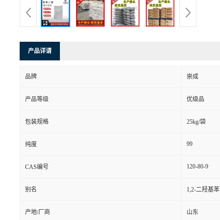
产品详请
品牌
崇成
产品等级
优级品
包装规格
25kg/袋
99
纯度
120-80-9
CAS编号
别名
1,2-二羟基
产地/厂商
山东