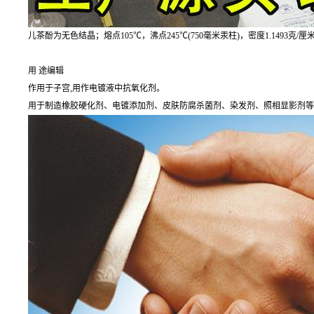
儿茶酚为无色结晶；熔点105℃，沸点245℃(750毫米汞柱)，密度1.149
用 途编辑
作用于子宫,用作电镀液中抗氧化剂。
用于制造橡胶硬化剂、电镀添加剂、皮肤防腐杀菌剂、染发剂、照相显影剂等