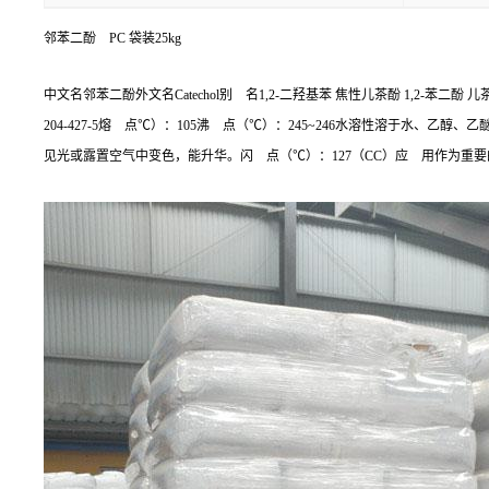
邻苯二酚 PC 袋装25kg
中文名邻苯二酚外文名Catechol别 名1,2-二羟基苯 焦性儿茶酚 1,2-苯二酚 儿茶
204-427-5熔 点℃）：105沸 点（℃）：245~246水溶性溶于水、乙醇
见光或露置空气中变色，能升华。闪 点（℃）：127（CC）应 用作为重