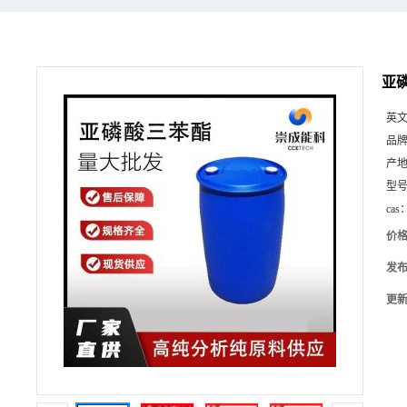
亚磷
英
品
产
型
cas
价
发
更