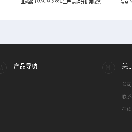
亚磷酸 13598-36-2 99%生产 高纯分析纯现货
精萘 
产品导航
关
公司
联系
在线