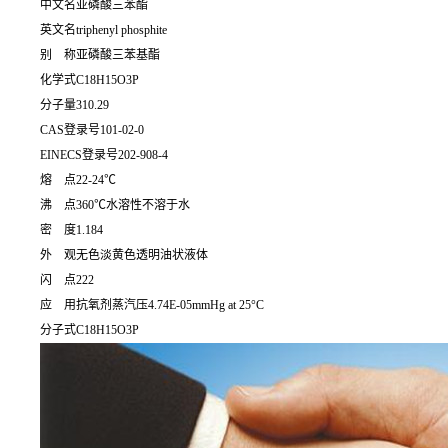
中文名亚磷酸三苯酯
英文名triphenyl phosphite
别 称亚磷酸三苯基酯
化学式C18H15O3P
分子量310.29
CAS登录号101-02-0
EINECS登录号202-908-4
熔 点22-24℃
沸 点360℃水溶性不溶于水
密 度1.184
外 观无色淡黄色透明油状液体
闪 点222
应 用抗氧剂蒸汽压4.74E-05mmHg at 25°C
分子式C18H15O3P