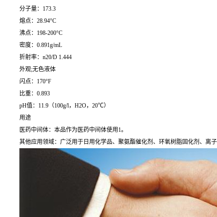
分子量：173.3
熔点：28.94°C
沸点：198-200°C
密度：0.891g/mL
折射率：n20/D 1.444
外观;无色液体
闪点：170°F
比重：0.893
pH值：11.9（100g/l，H2O，20℃）
用途
医药中间体：本品作为医药中间体使用1。
其他应用领域：广泛用于日用化学品、聚氨酯催化剂、环氧树脂固化剂、离子