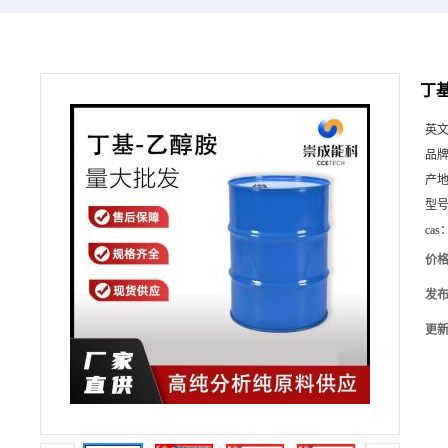
丁基
英
品
产
型
cas
价
发
更