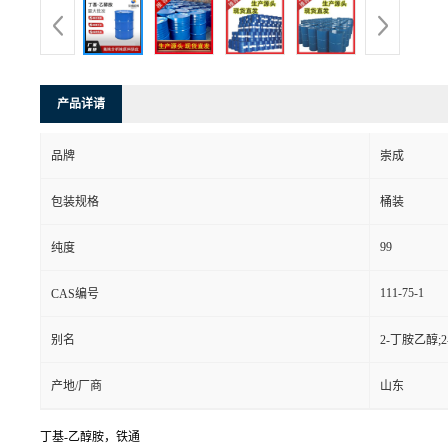
产品详请
品牌
崇成
包装规格
桶装
99
纯度
111-75-1
CAS编号
别名
2-丁胺乙醇;
产地/厂商
山东
丁基-乙醇胺，铁通