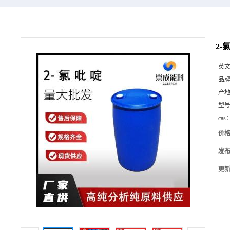
2-
英
品
产
型
cas
价
发
更