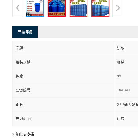
产品详请
品牌
崇成
包装规格
桶装
99
纯度
109-09-1
CAS编号
别名
2-甲基-3-
产地/厂商
山东
2-氯吡啶皮桶