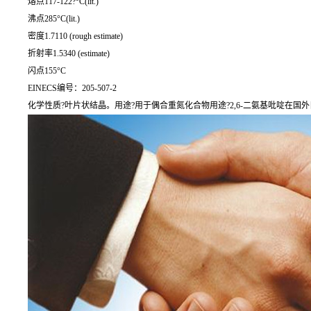
熔点117-122?°C(lit.)
沸点285°C(lit.)
密度1.7110 (rough estimate)
折射率1.5340 (estimate)
闪点155°C
EINECS编号：205-507-2
化学性质?叶片状结晶。用途?用于偶合重氮化合物用途?2,6-二氨基吡啶在国