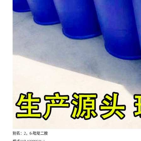
别名：2，6-吡啶二胺