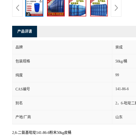
产品详请
品牌
崇成
包装规格
50kg/桶
99
纯度
141-86-6
CAS编号
别名
2，6-吡啶二
产地/厂商
山东
2,6-二氨基吡啶141-86-6粉末50kg皮桶