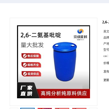
2,
英
品
产
型
cas
价
发
更