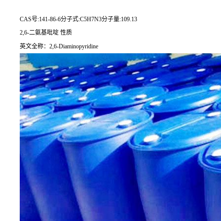
CAS号:141-86-6分子式:C5H7N3分子量:109.13
2,6-二氨基吡啶 性质
英文全称：2,6-Diaminopyridine