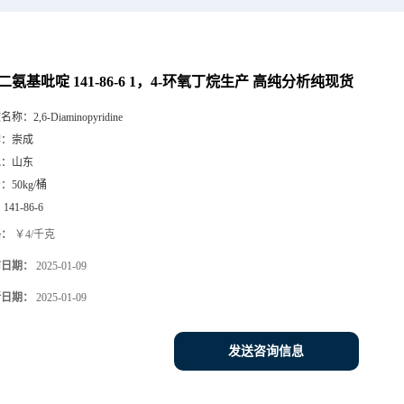
6-二氨基吡啶 141-86-6 1，4-环氧丁烷生产 高纯分析纯现货
文名称：
2,6-Diaminopyridine
牌：
崇成
地：
山东
号：
50kg/桶
：
141-86-6
格：
￥4/千克
布日期：
2025-01-09
新日期：
2025-01-09
发送咨询信息