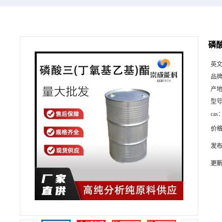
磷酸
英
品
产
型
cas
价
发
更