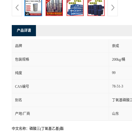
产品详请
品牌
崇成
包装规格
200kg/桶
99
纯度
78-51-3
CAS编号
别名
丁氧基磷酸
产地/厂商
山东
中文名称：磷酸三(丁氧基乙基)酯