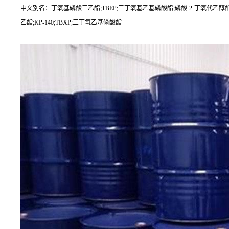
中文别名：丁氧基磷酸三乙酯;TBEP;三丁氧基乙基磷酸酯;磷酸-2-丁氧代乙
乙酯;KP-140;TBXP;三丁氧乙基磷酸酯