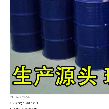
CAS NO. 78-51-3
EINECS号：201-122-9