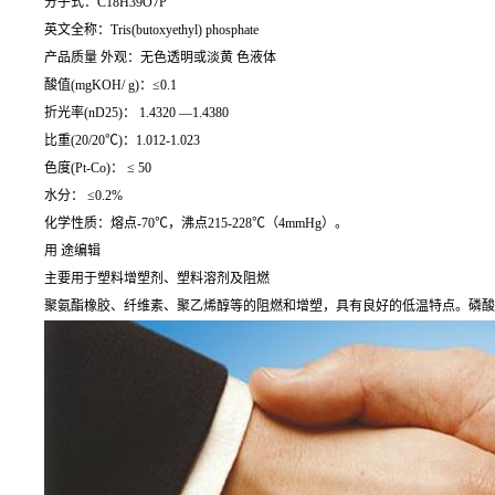
分子式：C18H39O7P
英文全称：Tris(butoxyethyl) phosphate
产品质量 外观：无色透明或淡黄 色液体
酸值(mgKOH/ g)：≤0.1
折光率(nD25)： 1.4320 —1.4380
比重(20/20℃)：1.012-1.023
色度(Pt-Co)： ≤ 50
水分： ≤0.2%
化学性质：熔点-70℃，沸点215-228℃（4mmHg）。
用 途编辑
主要用于塑料增塑剂、塑料溶剂及阻燃
聚氨酯橡胶、纤维素、聚乙烯醇等的阻燃和增塑，具有良好的低温特点。磷酸