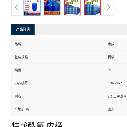
产品详请
品牌
崇成
包装规格
桶装
99
纯度
3282-30-2
CAS编号
别名
2,2-二甲基
产地/厂商
山东
特戊酰氯 皮桶