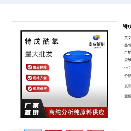
特戊
英
品
产
型
cas
价
发
更