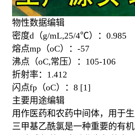
物性数据编辑
密度d（g/mL,25/4℃）：0.985
熔点mp（oC）：-57
沸点（oC,常压）：105-106
折射率：1.412
闪点fp（oC）：8 [1]
主要用途编辑
用作医药和农药中间体，用于生
三甲基乙酰氯是一种重要的有机