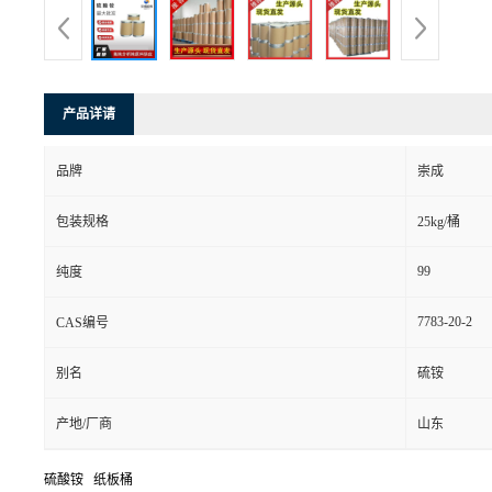
产品详请
品牌
崇成
包装规格
25kg/桶
99
纯度
7783-20-2
CAS编号
别名
硫铵
产地/厂商
山东
硫酸铵 纸板桶