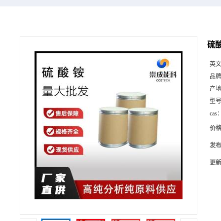
硫酸
英
品
产
型
cas
价
发
更