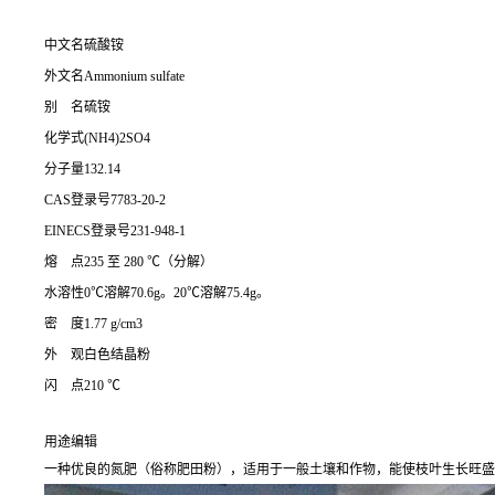
中文名硫酸铵
外文名Ammonium sulfate
别 名硫铵
化学式(NH4)2SO4
分子量132.14
CAS登录号7783-20-2
EINECS登录号231-948-1
熔 点235 至 280 ℃（分解）
水溶性0℃溶解70.6g。20℃溶解75.4g。
密 度1.77 g/cm3
外 观白色结晶粉
闪 点210 ℃
用途编辑
一种优良的氮肥（俗称肥田粉），适用于一般土壤和作物，能使枝叶生长旺盛