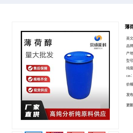
薄荷
英
品
产
型
纯
cas
价
发
更