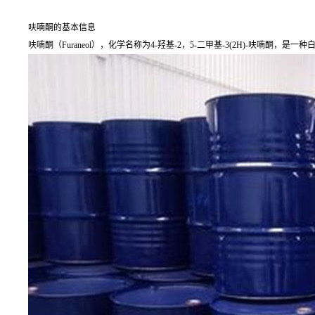
呋喃酮的基本信息
呋喃酮（Furaneol），化学名称为4-羟基-2，5-二甲基-3(2H)-呋喃酮，