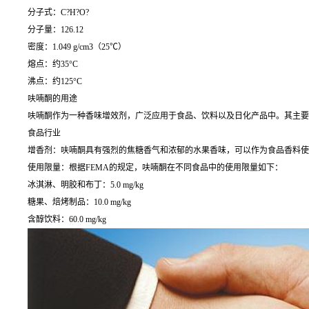
分子式：C?H?O?
分子量：126.12
密度：1.049 g/cm3（25℃）
熔点：约35°C
沸点：约125°C
呋喃酮的用途
呋喃酮作为一种香味增效剂，广泛应用于食品、饮料以及日化产品中。其主要
食品行业
增香剂：呋喃酮具有强烈的焦糖香气和浓郁的水果香味，可以作为食品香料使
使用限量：根据FEMA的规定，呋喃酮在不同食品中的使用限量如下：
冰淇淋、明胶和布丁：5.0 mg/kg
糖果、焙烤制品：10.0 mg/kg
含醇饮料：60.0 mg/kg