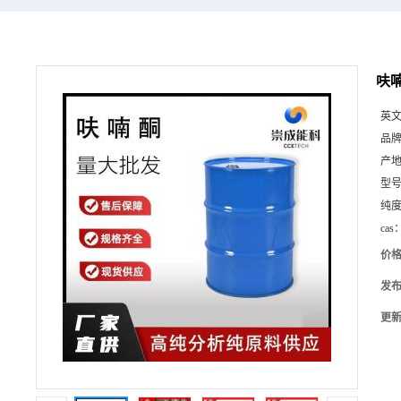
呋喃
英
品
产
型
纯
cas
价
发
更