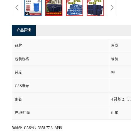
产品详请
品牌
崇成
包装规格
桶装
99
纯度
CAS编号
别名
4-羟基-2，5
产地/厂商
山东
呋喃酮 CAS号：3658-77-3 铁通