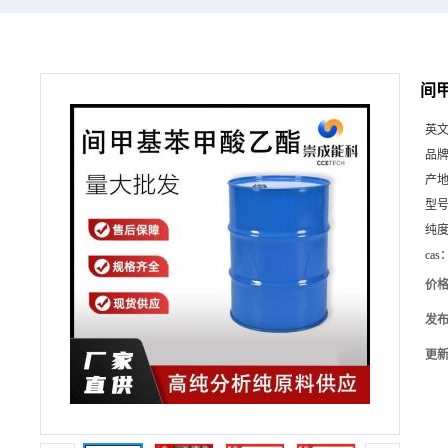
间甲
英
品
产
型
纯
cas
价
发
更