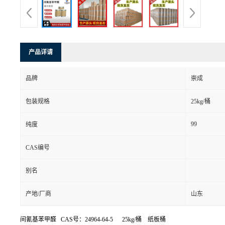
产品详请
品牌
崇成
包装规格
25kg/桶
99
纯度
CAS编号
别名
产地/厂商
山东
间氰基苯甲醛 CAS号：24964-64-5 25kg/桶 纸板桶