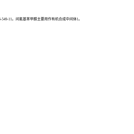
号为246-549-11。间氰基苯甲醛主要用作有机合成中间体1。