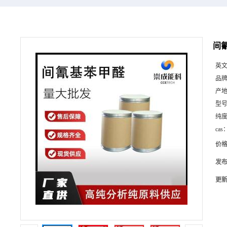
间氰
英
品
产
型
纯
cas
价
发
更