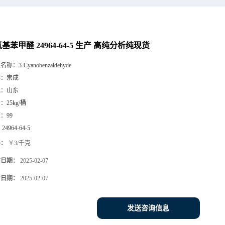
基苯甲醛 24964-64-5 生产 高纯分析纯现货
文名称：
3-Cyanobenzaldehyde
牌：
崇成
地：
山东
号：
25kg/桶
度：
99
：
24964-64-5
格：
￥3/千克
布日期：
2025-02-07
新日期：
2025-02-07
发送咨询信息