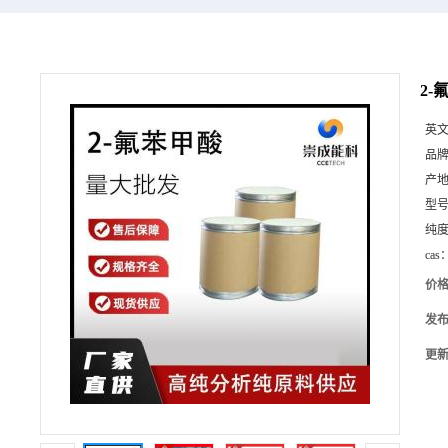
2-
英
品
产
型
纯
cas
价
发
更