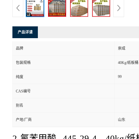
产品详请
品牌
崇成
包装规格
40Kg/纸板桶
99
纯度
CAS编号
别名
产地/厂商
山东
2-氟苯甲酸 445-29-4 40kg/