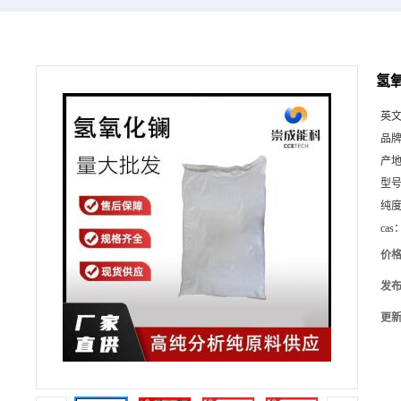
氢氧
英
品
产
型
纯
cas
价
发
更