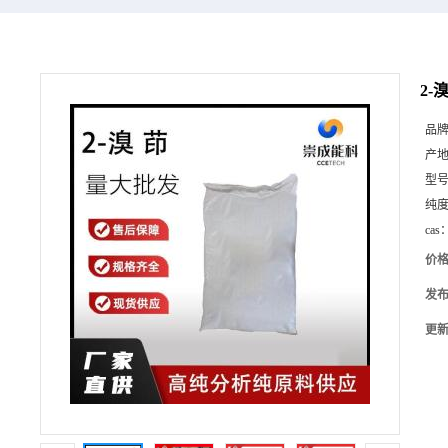
2-
品
产
型
纯
cas
价
发
更