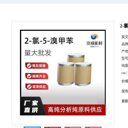
2-
英
品
产
型
纯
cas
价
发
更