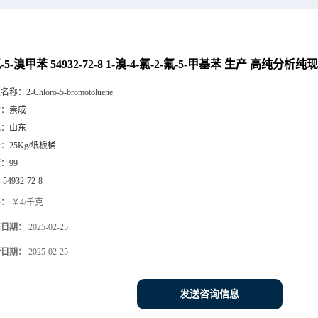
氯-5-溴甲苯 54932-72-8 1-溴-4-氯-2-氟-5-甲基苯 生产 高纯分析纯
文名称：
2-Chloro-5-bromotoluene
牌：
崇成
地：
山东
号：
25Kg/纸板桶
度：
99
：
54932-72-8
格：
￥4/千克
布日期：
2025-02-25
新日期：
2025-02-25
发送咨询信息