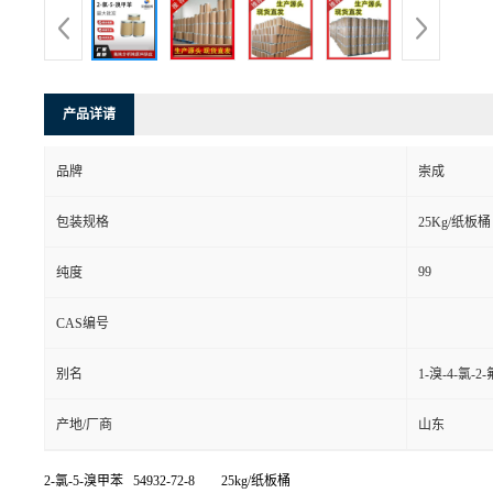
产品详请
品牌
崇成
包装规格
25Kg/纸板桶
99
纯度
CAS编号
别名
1-溴-4-氯-2
产地/厂商
山东
2-氯-5-溴甲苯 54932-72-8 25kg/纸板桶