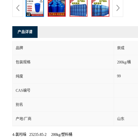
产品详请
品牌
崇成
包装规格
200kg/桶
99
纯度
CAS编号
别名
产地/厂商
山东
4-氯吲哚 25235-85-2 200kg/塑料桶