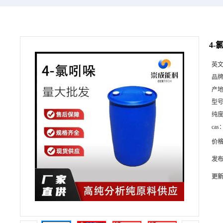
4-
英
品
产
型
纯
cas
价
发
更