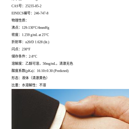
CAS号：25235-85-2
EINECS编号：246-747-8
物理性质：
沸点：129-130°C/4mmHg
密度：1.259 g/mL at 25°C
折射率：n20/D 1.628 (lit.)
闪点：230°F
储存条件：2-8°C
溶解度：乙醇可溶，50mg/mL，清澈无色
酸度系数(pKa)：16.10±0.30 (Predicted)
形态：液体（清澈黄色）
比重：水溶解性：不溶