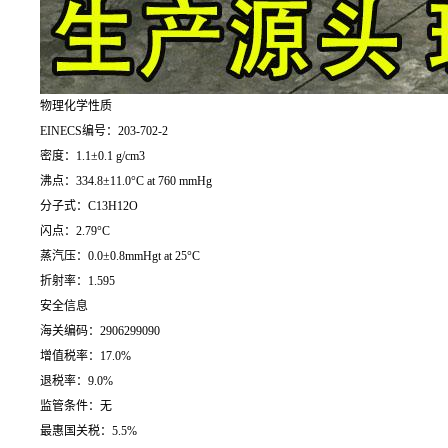
物理化学性质
EINECS编号：203-702-2
密度：1.1±0.1 g/cm3
沸点：334.8±11.0°C at 760 mmHg
分子式：C13H12O
闪点：2.79°C
蒸汽压：0.0±0.8mmHgt at 25°C
折射率：1.595
安全信息
海关编码：2906299090
增值税率：17.0%
退税率：9.0%
监管条件：无
最惠国关税：5.5%