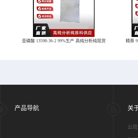
亚磷酸 13598-36-2 99%生产 高纯分析纯现货
精萘 
产品导航
关
公司