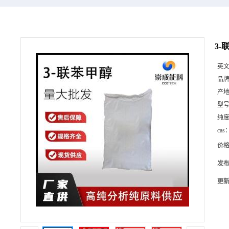
3-
英
品
产
型
纯
cas
价
发
更