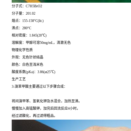
分子式：C7H5BrO2
分子量：201.02
熔点：155-158°C(lit.)
沸点：280°C
相对密度：1.845(20℃)
溶解度：甲醇可溶50mg/mL，清澈无色
物理化学性质
外观：无色针状结晶
颜色：白色至浅米色
酸度系数(pKa)：3.86(at25℃)
生产工艺
3-溴苯甲酸主要通过以下步骤合成：
将间溴甲苯、氢氧化钾及水混合，加热至沸。
慢慢加入高锰酸钾，加完后回流反应4小时。
经过滤酸化，再过滤得粗品。