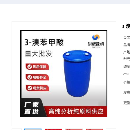
3-
英
品
产
型
纯
cas
价
发
更