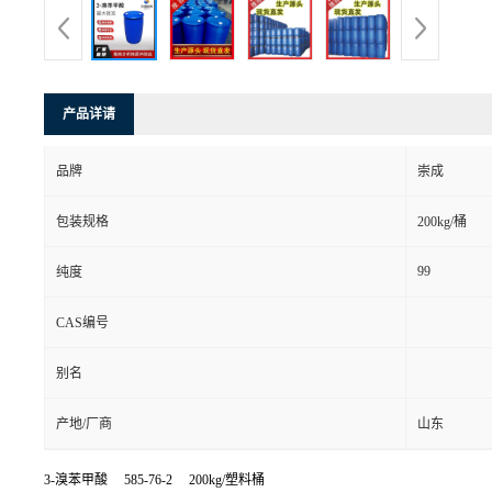
产品详请
品牌
崇成
包装规格
200kg/桶
99
纯度
CAS编号
别名
产地/厂商
山东
3-溴苯甲酸 585-76-2 200kg/塑料桶