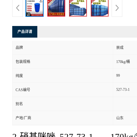
产品详请
品牌
崇成
包装规格
170kg/桶
99
纯度
527-73-1
CAS编号
别名
产地/厂商
山东
2-硝基咪唑 527-73-1 170k