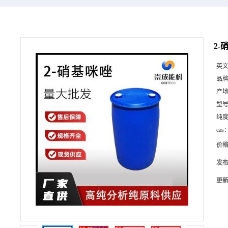
2-
英
品
产
型
纯
cas
价
发
更