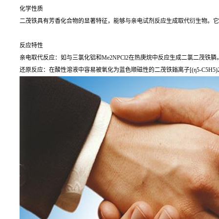
化学性质
二茂铁具有芳香化合物的显著特征，能够与亲电试剂反应生成取代衍生物。它
反应特性
亲电取代反应：如与三氯化铝和Me2NPCl2在热庚烷中反应生成二氯二茂铁膦
还原反应：在酸性溶液中容易被氧化为蓝色顺磁性的二茂铁鎓离子[(η5-C5H5)2Fe