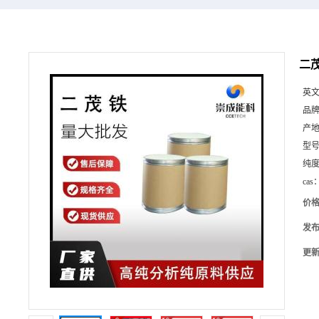
二茂
英
品
产
型
纯
cas
价
发
更