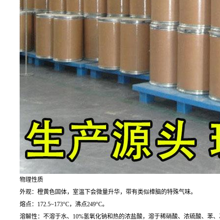
物理性质
外观：橙黄色固体，室温下会微量升华，带有类似樟脑的特殊气味。
熔点：172.5~173°C，沸点249°C。
溶解性：不溶于水、10%氢氧化钠和热的浓盐酸，溶于稀硝酸、浓硫酸、苯、