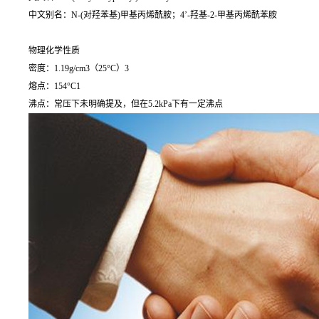
中文别名：N-(对羟苯基)甲基丙烯酰胺；4’-羟基-2-甲基丙烯酰苯胺
物理化学性质
密度：1.19g/cm3（25°C）3
熔点：154°C1
沸点：常压下未明确提及，但在5.2kPa下有一定沸点