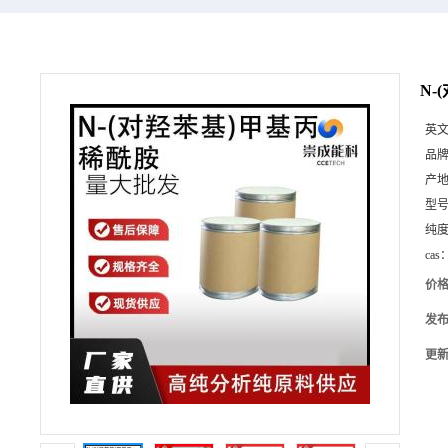
N-
英
品
产
型
纯
cas
价
发
更