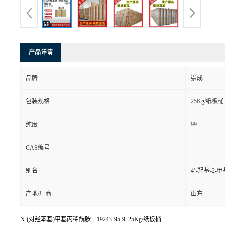
产品详请
品牌
崇成
包装规格
25Kg/纸板桶
99
纯度
CAS编号
别名
4’-羟基-2
产地/厂商
山东
N-(对羟苯基)甲基丙稀酰胺 19243-95-9 25Kg/纸板桶