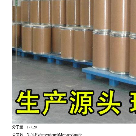
分子量：177.20
英文名：N-(4-Hydroxyphenyl)Methacrylamide