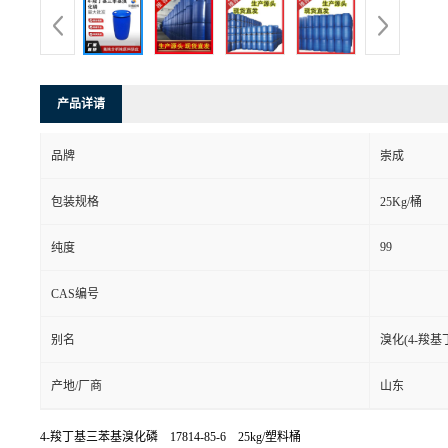
产品详请
品牌
崇成
包装规格
25Kg/桶
99
纯度
CAS编号
别名
溴化(4-羧
产地/厂商
山东
4-羧丁基三苯基溴化磷 17814-85-6 25kg/塑料桶