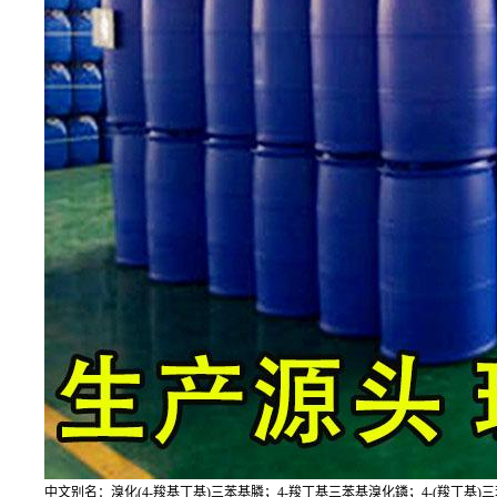
中文别名：溴化(4-羧基丁基)三苯基膦；4-羧丁基三苯基溴化鏻；4-(羧丁基)