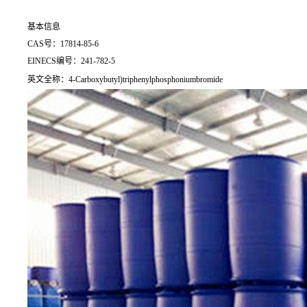
基本信息
CAS号：17814-85-6
EINECS编号：241-782-5
英文全称：4-Carboxybutyl)triphenylphosphoniumbromide