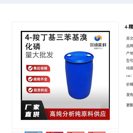
4-
英
品
产
型
纯
cas
价
发
更