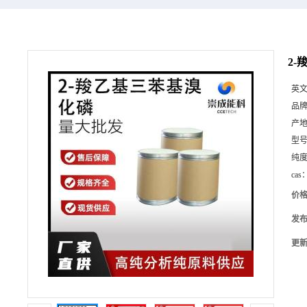
2-
英
品
产
型
纯
cas
价
发
更