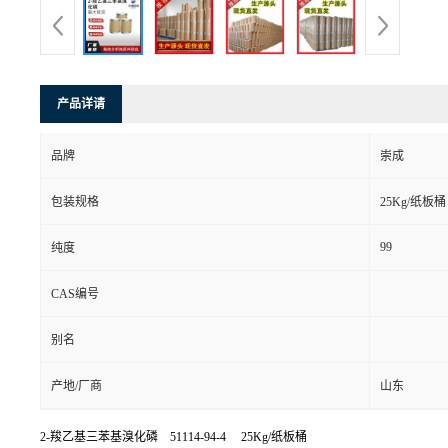
产品详请
品牌
崇成
包装规格
25Kg/纸板桶
99
纯度
CAS编号
别名
产地/厂商
山东
2-羧乙基三苯基溴化磷 51114-94-4 25Kg/纸板桶