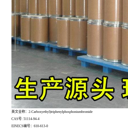
英文全称：2-Carboxyethyl)triphenylphosphoniumbromide
CAS号: 51114-94-4
EINECS编号：610-613-0