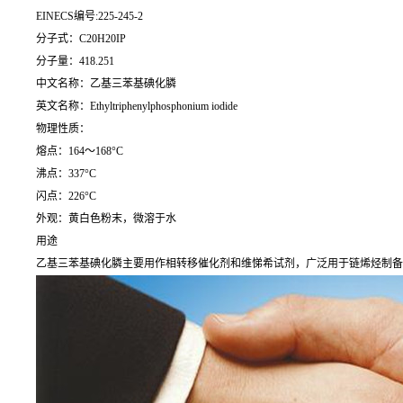
EINECS编号:225-245-2
分子式：C20H20IP
分子量：418.251
中文名称：乙基三苯基碘化膦
英文名称：Ethyltriphenylphosphonium iodide
物理性质：
熔点：164～168°C
沸点：337°C
闪点：226°C
外观：黄白色粉末，微溶于水
用途
乙基三苯基碘化膦主要用作相转移催化剂和维悌希试剂，广泛用于链烯烃制备