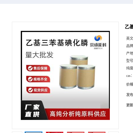
乙基
英
品
产
型
纯
cas
价
发
更