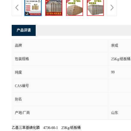
产品详请
品牌
崇成
包装规格
25Kg/纸板桶
99
纯度
CAS编号
别名
产地/厂商
山东
乙基三苯基碘化膦 4736-60-1 25Kg/纸板桶