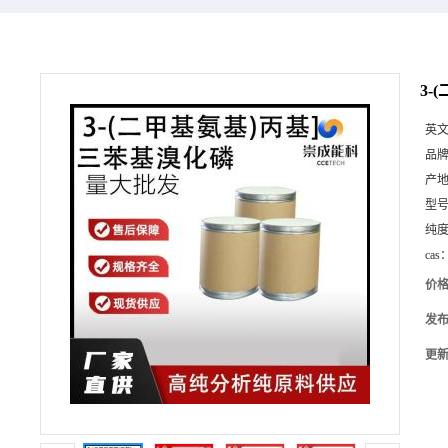
3-
英
品
产
型
纯
cas
价
发
更