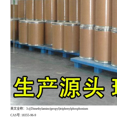
英文全称：3-((Dimethylamino)propyl)triphenylphosphonium
CAS号: 18355-96-9