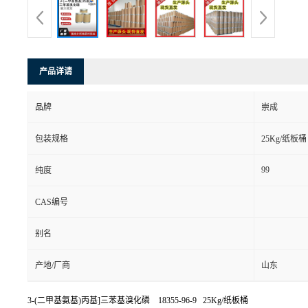
产品详请
品牌
崇成
包装规格
25Kg/纸板桶
99
纯度
CAS编号
别名
产地/厂商
山东
3-(二甲基氨基)丙基]三苯基溴化磷 18355-96-9 25Kg/纸板桶