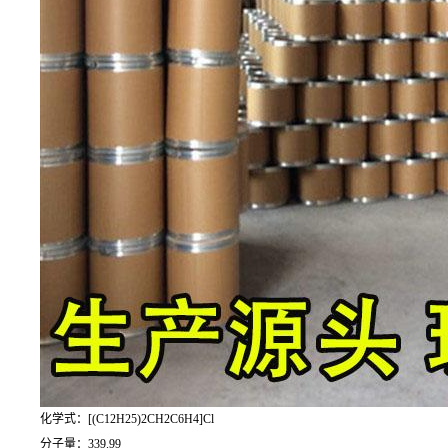
化学式：[(C12H25)2CH2C6H4]Cl
分子量：339.99