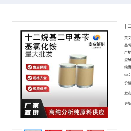
十二
英
品
产
型
纯
cas
价
发
更