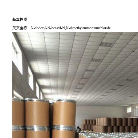
基本性质
英文全称：N-dodecyl-N-benzyl-N,N-dimethylammoniumchloride