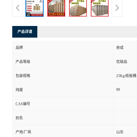
产品详请
品牌
崇成
产品等级
优级品
包装规格
25Kg/纸板桶
99
纯度
CAS编号
别名
产地/厂商
山东