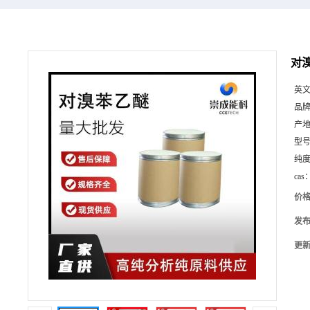
对溴
英
品
产
型
纯
cas
价
发
更