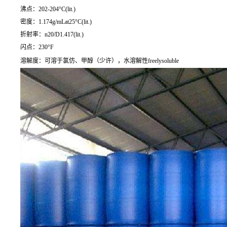
沸点：202-204°C(lit.)
密度：1.174g/mLat25°C(lit.)
折射率：n20/D1.417(lit.)
闪点：230°F
溶解度：可溶于氯仿、甲醇（少许），水溶解性freelysoluble