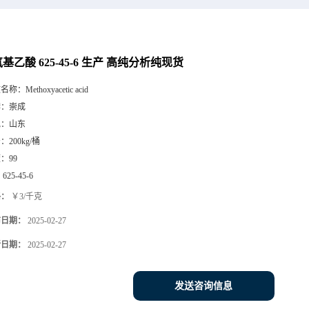
基乙酸 625-45-6 生产 高纯分析纯现货
文名称：
Methoxyacetic acid
牌：
崇成
地：
山东
号：
200kg/桶
度：
99
：
625-45-6
格：
￥3/千克
布日期：
2025-02-27
新日期：
2025-02-27
发送咨询信息