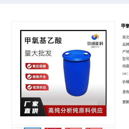
甲氧
英
品
产
型
纯
cas
价
发
更