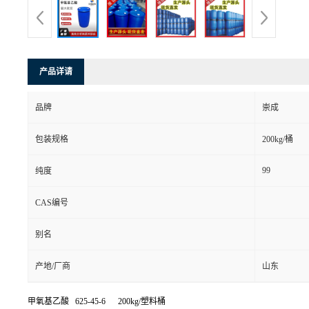
产品详请
品牌
崇成
包装规格
200kg/桶
99
纯度
CAS编号
别名
产地/厂商
山东
甲氧基乙酸 625-45-6 200kg/塑料桶