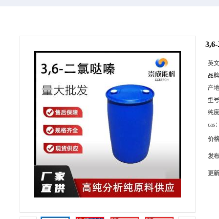
3,
英
品
产
型
纯
cas
价
发
更