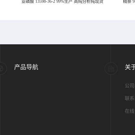
亚磷酸 13598-36-2 99%生产 高纯分析纯现货
精萘 
产品导航
关
公司
联系
在线