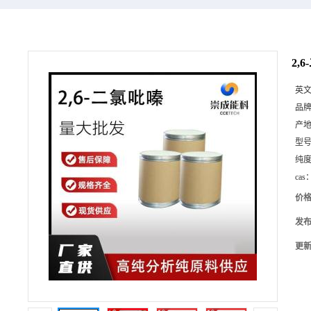
2,
英
品
产
型
纯
cas
价
发
更