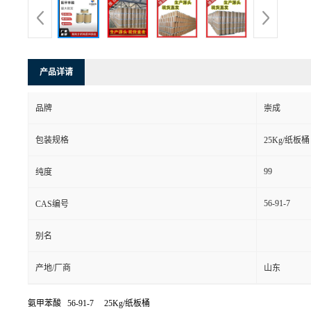
产品详请
品牌
崇成
包装规格
25Kg/纸板桶
99
纯度
56-91-7
CAS编号
别名
产地/厂商
山东
氨甲苯酸 56-91-7 25Kg/纸板桶