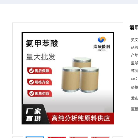
氨甲
英
品
产
型
纯
cas
价
发
更