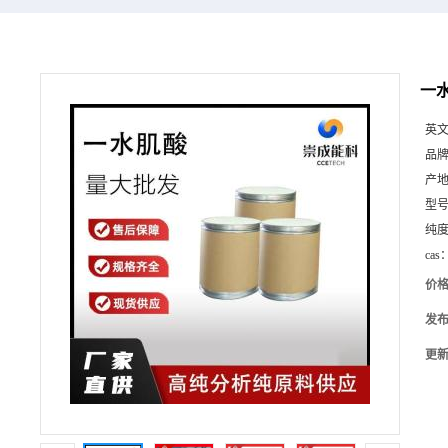
一水
英
品
产
型
纯
cas
价
发
更