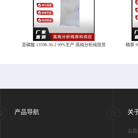
亚磷酸 13598-36-2 99%生产 高纯分析纯现货
精萘 
产品导航
关
公司